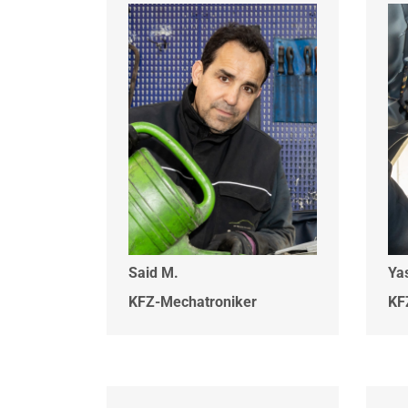
Said M.
Ya
KFZ-Mechatroniker
KF