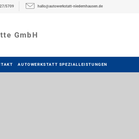
27/5709
hallo@autowerkstatt-niedernhausen.de
itte GmbH
NTAKT
AUTOWERKSTATT SPEZIALLEISTUNGEN