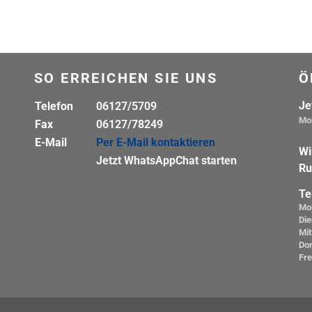
SO ERREICHEN SIE UNS
Ö
Je
Telefon
06127/5709
Mon
Fax
06127/78249
E-Mail
Per E-Mail kontaktieren
Wi
Jetzt WhatsAppChat starten
Ru
Te
Mo
Die
Mi
Do
Fre