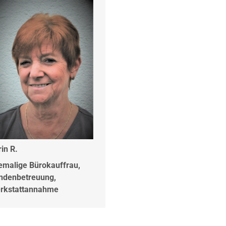
in R.
emalige Bürokauffrau,
ndenbetreuung,
rkstattannahme